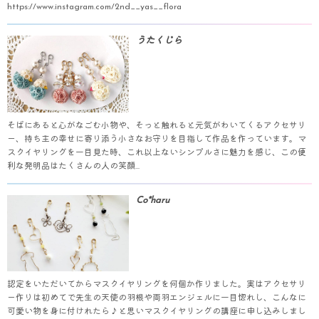
https://www.instagram.com/2nd__yas__flora
うたくじら
そばにあると心がなごむ小物や、そっと触れると元気がわいてくるアクセサリ
ー、持ち主の幸せに寄り添う小さなお守りを目指して作品を作っています。マ
スクイヤリングを一目見た時、これ以上ないシンプルさに魅力を感じ、この便
利な発明品はたくさんの人の笑顔...
Co*haru
認定をいただいてからマスクイヤリングを何個か作りました。実はアクセサリ
ー作りは初めてで先生の天使の羽根や両羽エンジェルに一目惚れし、こんなに
可愛い物を身に付けれたら♪と思いマスクイヤリングの講座に申し込みしまし