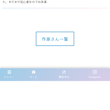
た。まだまだ初心者なのでお友達...
作家さん一覧
マスクイヤリング作家さん紹介
メニュー
ホーム
講座申込
Instagram
マスクイヤリング講座
開発の経緯