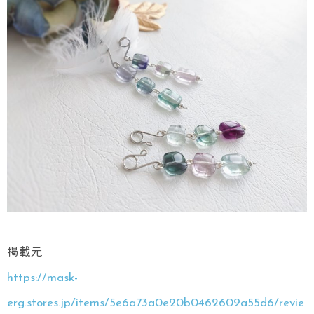
掲載元
https://mask-
erg.stores.jp/items/5e6a73a0e20b0462609a55d6/revie