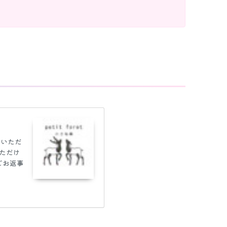
していただ
いただけ
どお返事
送が遅
て
販売を
だくので
＜;)