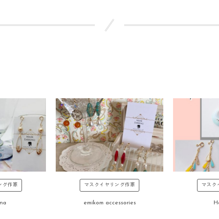
ング作家
マスクイヤリング作家
マスク
na
emikom accessories
H