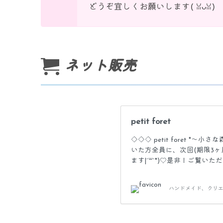
どうぞ宜しくお願いします( ꈍᴗꈍ)
ネット販売
petit foret
◇◇◇ petit foret *〜
いた方全員に、次回(期限3ヶ月
ます|´꒳`*)♡是非！ご覧い
が遅くなります。また、大型
れます。ご不便をおかけしますが
ハンドメイド、クリエ
◇◇◇ここ4年ほど…大きな
経験させていただいております
すが…新作など掲載が全然間に