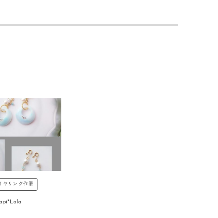
イヤリング作家
api*Lala