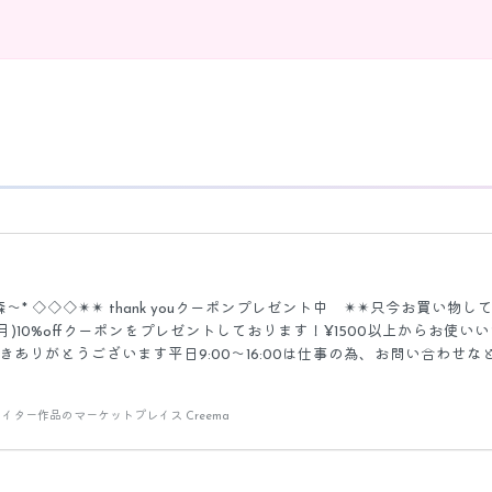
小さな森〜* ◇◇◇✴︎✴︎ thank youクーポンプレゼント中 ✴︎✴︎只今お買い物
)10%offクーポンをプレゼントしております！¥1500以上からお使い
ただきありがとうございます平日9:00〜16:00は仕事の為、お問い合わせな
連休などご連絡・発送が遅れてしまいます。遠征イベント出店時は、発
、どうぞ宜しくお願いします。◇◇◇ petit foret作品・活動につい
イター作品のマーケットプレイス Creema
ハンドメイドイベントに参加させていただき、より沢山のお客様との対面
m(_ _)m毎度、『ネット販売はありますか？』と、嬉しいお尋ねいた
合っておらず…ベーシックなデザイン掲載のままで申し訳ありません(＞人