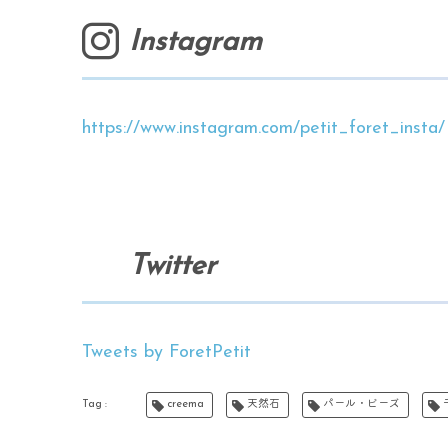
イベントにはベーシックデザ
ので、インスタなどご覧いただ
Instagram
しいものを仕入れております
どが異なります。ヒビやクラ
ご理解下さい。また、入荷時
ます。ご希望に添える場合も
https://www.instagram.com/petit_foret_insta/
大変高騰しておりまして、写真
石の入荷時期により、価格が
了承下さいませ…。◇◇◇ 
ご確認をお願いしますm(_ 
できる範囲で対応致します。
相談下さいm(_ _)m当方へ
いただきありがとうございます(
Twitter
Tweets by ForetPetit
creema
天然石
パール・ビーズ